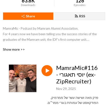
63.8K
126
Downloads
Episodes
Share
RSS
MamraMic - Podcast by Mamram Alumni Association. 

For 4 years now we have been telling you the success stories of the 
graduates of the Mamram unit, the IDF’s first computer unit.

Keep listening to stories about entrepreneurship, technology, good 
Show more >>
people, and everything in between.

Have fun!
MamraMic#116
- יוסי תאגורי (ex-
ZipRecruiter)
Nov 29, 2025
פרק מאה ושישה עשר של ממרמיק,
הפודקאסט של עמותת בוגרי ממר״ם.