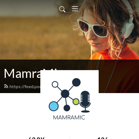
MamraMic
https://feed.podbean.com/mamramic/feed.xml